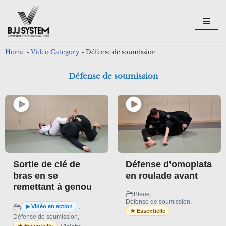
Aller
au
contenu
Home
»
Video Category
»
Défense de soumission
Défense de soumission
Sortie de clé de
Défense d’omoplata
bras en se
en roulade avant
remettant à genou
Bleue
,
Défense de soumission
,
,
Défense de soumission
,