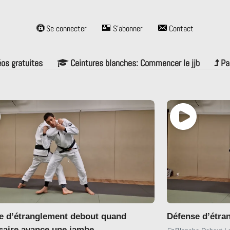
Se connecter
S’abonner
Contact
éos gratuites
Ceintures blanches: Commencer le jjb
Pa
e d’étranglement debout quand
Défense d’étra
rsaire avance une jambe