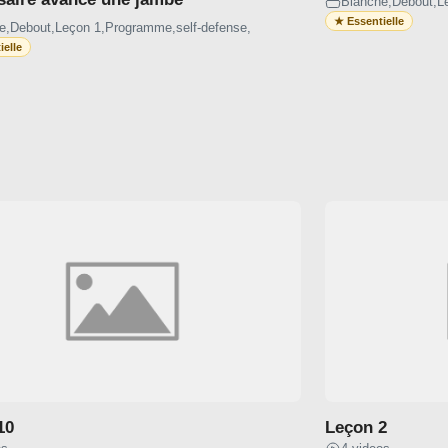
Blanche
,
Debout
,
L
e
,
Debout
,
Leçon 1
,
Programme
,
self-defense
,
10
Leçon 2