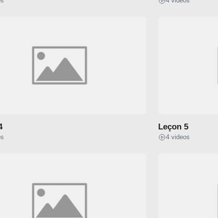
os
4 videos
4
Leçon 5
os
4 videos