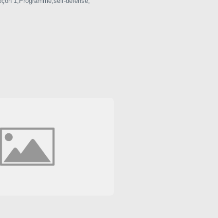
eçon 1
,
Programme
,
self-defense
,