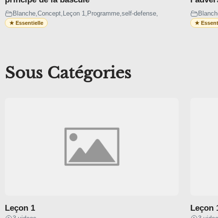
demi garde classique
Blanche
,
Concept
,
Leçon 1
,
Programme
,
self-defense
,
Blanch
Demi garde profonde
Demi garde Lapel
Sous Catégories
Demi garde inversée
PAPILLON
SIT-UP
Dessus
Dessous
50/50
Leçon 1
Leçon 