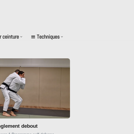
r ceinture
Techniques
nglement debout