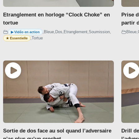
demi garde classique
Etranglement en horloge “Clock Choke” en
Prise d
Demi garde profonde
tortue
partir 
Demi garde Lapel
,
Bleue
,
Dos
,
Etranglement
,
Soumission
,
Bleue
,
,
Tortue
Demi garde inversée
PAPILLON
SIT-UP
Dessus
Dessous
50/50
Sortie de dos face au sol quand l’adversaire
Drill d
n’as plus qu’un crochet
l’adver