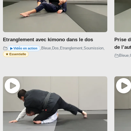
Dessus
Dessous
REVERSE DELAWORM
Etranglement avec kimono dans le dos
Prise 
Dessus
de l’au
,
Bleue
,
Dos
,
Etranglement
,
Soumission
,
Bleue
,
Dessous
POLISH WORM
Dessus
Dessous
SQUID