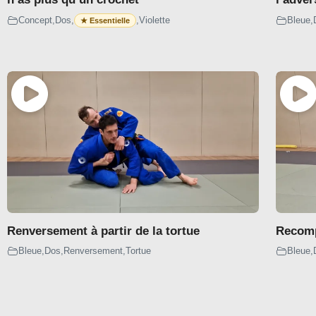
Dessus
Concept
,
Dos
,
,
Violette
Bleue
,
Dessous
X-GUARD
Dessus
Dessous
SPIDER
Dessus
Renversement à partir de la tortue
Recompo
Dessous
Bleue
,
Dos
,
Renversement
,
Tortue
Bleue
,
LASSO