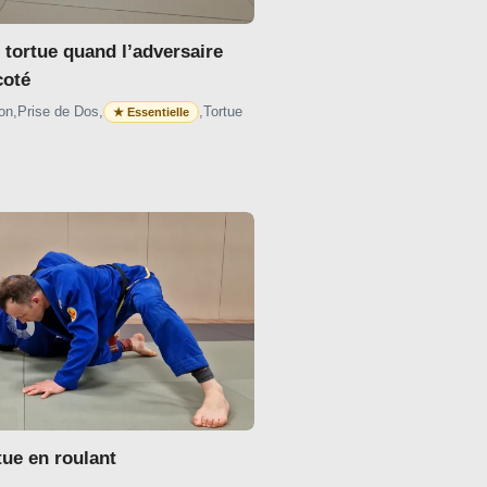
 tortue quand l’adversaire
coté
on
,
Prise de Dos
,
,
Tortue
tue en roulant