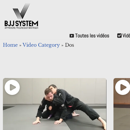
Aller
au
contenu
Toutes les vidéos
Vid
Home
»
Video Category
»
Dos
GARDE FERMÉE
Dessus
Dessous
DEMI GARDE
Dessus
Dessous