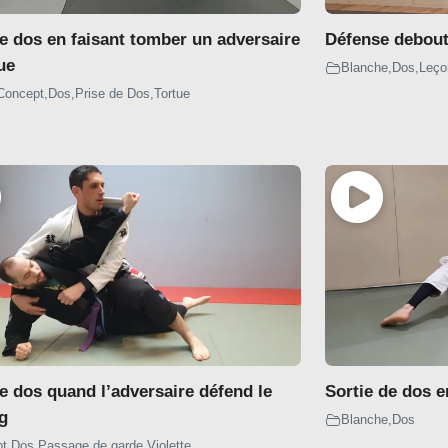
de dos en faisant tomber un adversaire
Défense debout 
ue
Blanche
,
Dos
,
Leço
Concept
,
Dos
,
Prise de Dos
,
Tortue
e dos quand l’adversaire défend le
Sortie de dos e
ag
Blanche
,
Dos
pt
,
Dos
,
Passage de garde
,
Violette