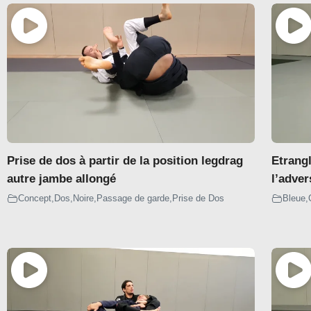
Dessus
Dessous
COL MANCHE
Dessus
Dessous
Prise de dos à partir de la position legdrag
Etrangl
autre jambe allongé
l’adver
LAPEL LASSO
Concept
,
Dos
,
Noire
,
Passage de garde
,
Prise de Dos
Bleue
,
Dessus
Dessous
WORM