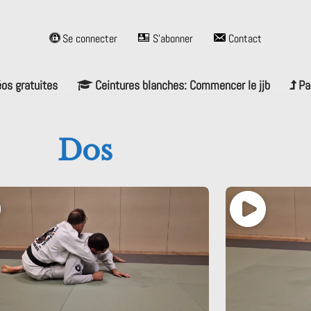
Se connecter
S’abonner
Contact
éos gratuites
Ceintures blanches: Commencer le jjb
Pa
Dos