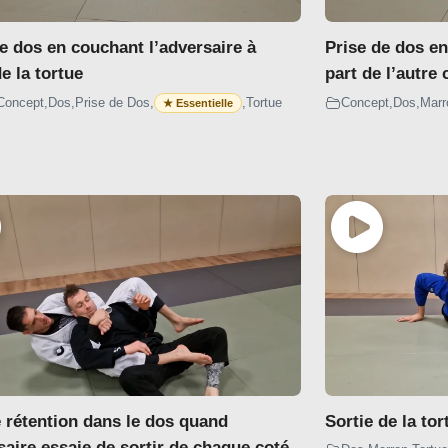
e dos en couchant l’adversaire à
Prise de dos en
de la tortue
part de l’autre 
Concept
,
Dos
,
Prise de Dos
,
,
Tortue
Concept
,
Dos
,
Marr
e rétention dans le dos quand
Sortie de la tor
saire essaie de sortir de chaque coté