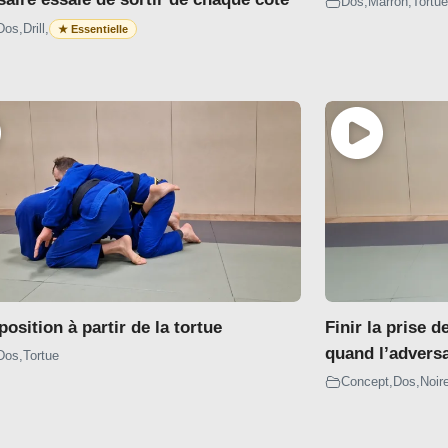
Dos
,
Marron
,
Tortue
Dos
,
Drill
,
sition à partir de la tortue
Finir la prise d
quand l’adversa
Dos
,
Tortue
Concept
,
Dos
,
Noir