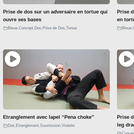
Dessus
Prise de dos sur un adversaire en tortue qui
Prise 
Dessous
ouvre ses bases
en tort
Bleue
,
Concept
,
Dos
,
Prise de Dos
,
Tortue
Bleue
,
DELARIVA
Dessus
Dessous
DEEP DELARIVA
Dessus
Dessous
Etranglement avec lapel “Pena choke”
Prise d
REVERSE DE LA RIVA
leg dr
Dos
,
Etranglement
,
Soumission
,
Violette
Conce