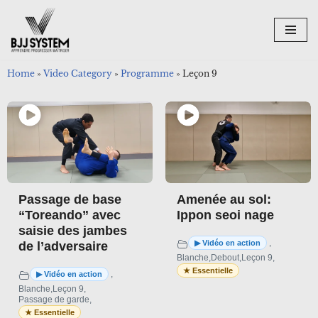
Aller
au
contenu
Home
»
Video Category
»
Programme
»
Leçon 9
Passage de base
Amenée au sol:
“Toreando” avec
Ippon seoi nage
saisie des jambes
,
de l’adversaire
Blanche
,
Debout
,
Leçon 9
,
,
Blanche
,
Leçon 9
,
Passage de garde
,